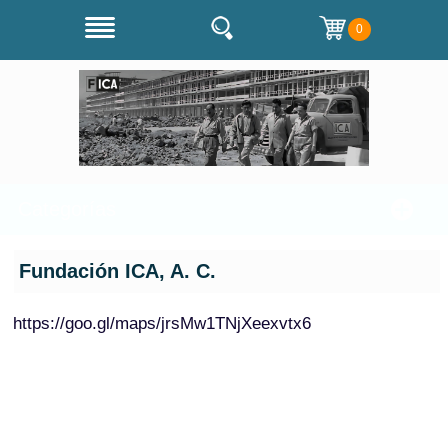
0
Categorías
Fundación ICA, A. C.
https://goo.gl/maps/jrsMw1TNjXeexvtx6