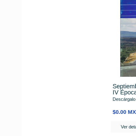
Septiem
IV Époc
Descárgalo
$0.00 M
Ver deta