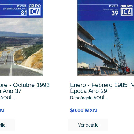
bre - Octubre 1992
Enero - Febrero 1985 I
a Año 37
Época Año 29
 AQUÍ...
Descárgalo AQUÍ...
XN
$0.00 MXN
lle
Ver detalle