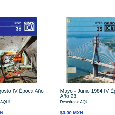
Agosto IV Época Año
Mayo - Junio 1984 IV É
Año 28
 AQUÍ...
Descárgalo AQUÍ...
XN
$0.00 MXN