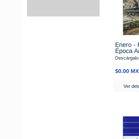
Enero - 
Época A
Descárgalo
$0.00 M
Ver deta