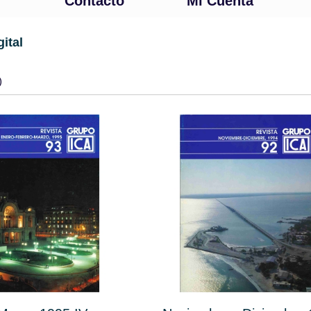
Contacto
Mi Cuenta
gital
)