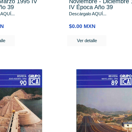
 Marzo 1995 IV
Noviembre - Diciembre
ño 39
IV Época Año 39
 AQUÍ...
Descárgalo AQUÍ...
XN
$0.00 MXN
lle
Ver detalle