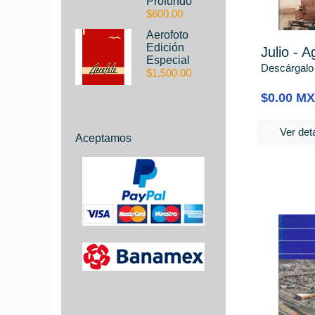
Profundo
$600.00
Aerofoto
Edición
Julio - 
Especial
Descárgalo
$1,500.00
$0.00 M
Ver deta
Aceptamos