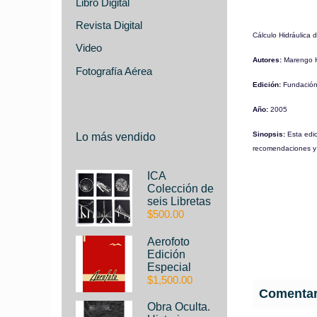
Libro Digital
Revista Digital
Cálculo Hidráulic
Video
Autores:
Marengo 
Fotografía Aérea
Edición:
Fundación
Año:
2005
Sinopsis:
Esta edic
Lo más vendido
recomendaciones y 
ICA
Colección de
seis Libretas
$500.00
Aerofoto
Edición
Especial
$1,500.00
Comentari
Obra Oculta.