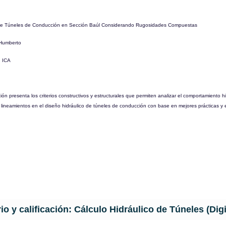
a de Túneles de Conducción en Sección Baúl Considerando Rugosidades Compuestas
Humberto
 ICA
ión presenta los criterios constructivos y estructurales que permiten analizar el comportamiento
lineamientos en el diseño hidráulico de túneles de conducción con base en mejores prácticas y 
o y calificación:
Cálculo Hidráulico de Túneles (Digi