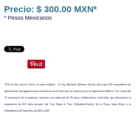
Precio: $ 300.00 MXN*
* Pesos Mexicanos
"ICA se hizo para el futuro, no para mañana". El Ing. Bernardo Quintana Arrioja decía que ICA trascendería las
generaciones de ingenieros para convertirse en el motor para la construcción y la ingeniería en México. Con motivo del
75 aniversario de la empresa, reunimos una selección de 75 obras emblemáticas construidas que demuestran la
experiencia de ICA entre tiempos, del Tren Maya al Tren Chihuahua-Pacífico, de la Presa Santa María a la
Hidroeléctrica El Infiernillo, de 2022 a 1947.