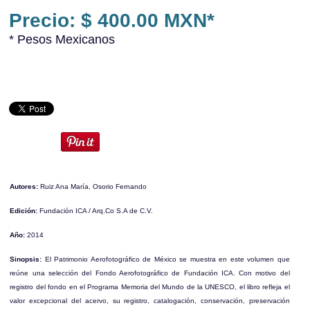
Precio: $ 400.00 MXN*
* Pesos Mexicanos
Autores:
Ruiz Ana María, Osorio Fernando
Edición:
Fundación ICA / Arq.Co S.A de C.V.
Año:
2014
Sinopsis:
El Patrimonio Aerofotográfico de México se muestra en este volumen que
reúne una selección del Fondo Aerofotográfico de Fundación ICA. Con motivo del
registro del fondo en el Programa Memoria del Mundo de la UNESCO, el libro refleja el
valor excepcional del acervo, su registro, catalogación, conservación, preservación