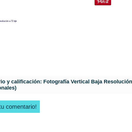
solución a 72 dpi
o y calificación:
Fotografía Vertical Baja Resolució
onales)
tu comentario!