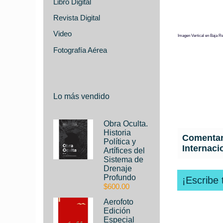
Libro Digital
Revista Digital
Video
Imagen Vertical en Baja Re
Fotografía Aérea
Lo más vendido
Obra Oculta.
Historia
Comentari
Política y
Internaci
Artífices del
Sistema de
Drenaje
Profundo
¡Escribe 
$600.00
Aerofoto
Edición
Especial