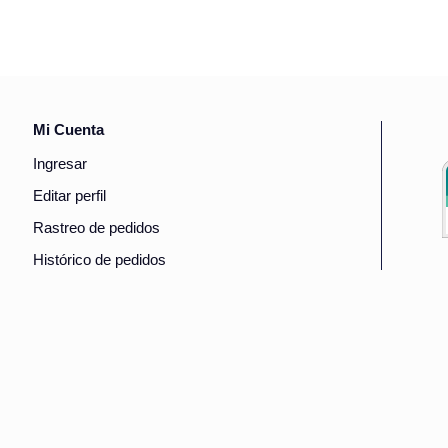
Mi Cuenta
Ingresar
Editar perfil
Rastreo de pedidos
Histórico de pedidos
ad de: Fundación ICA, A. C.
to Juárez, 03810, Ciudad de México Teléfono (55) 5277-4626